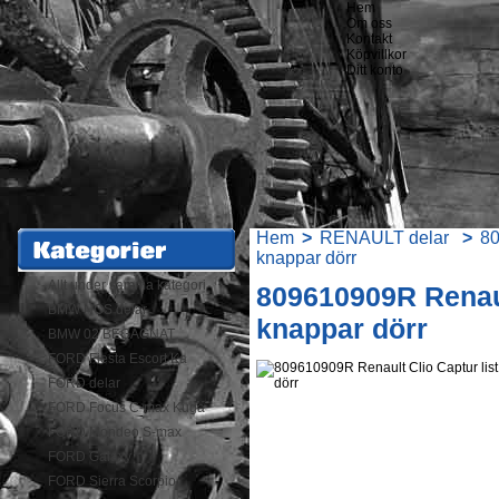
Hem
Om oss
Kontakt
Köpvillkor
Ditt konto
Hem
>
RENAULT delar
>
80
.
knappar dörr
Allt under samma kategori
809610909R Renaul
BMW NOS delar
knappar dörr
BMW 02 BEGAGNAT
FORD Fiesta Escort Ka
FORD delar
FORD Focus C-max Kuga
FORD Mondeo S-max
FORD Galaxy
FORD Sierra Scorpio