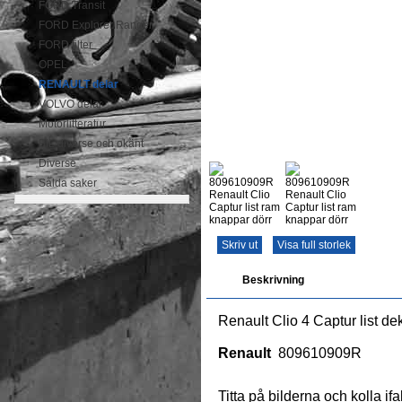
FORD Transit
FORD Explorer Ranger
FORD filter
OPEL
RENAULT delar
VOLVO delar
Motorlitteratur
BIL diverse och okänt
Diverse
Sålda saker
Skriv ut
Visa full storlek
Beskrivning
Renault Clio 4 Captur list de
Renault
809610909R
Titta på bilderna och kolla if