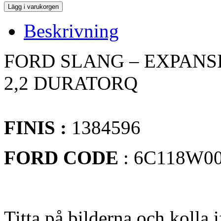
Beskrivning
FORD SLANG – EXPANSI
2,2 DURATORQ
FINIS :
1384596
FORD CODE
: 6C118W0
Titta på bilderna och kolla 