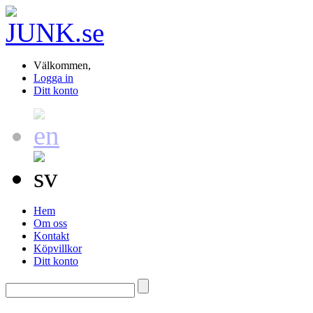
Välkommen,
Logga in
Ditt konto
Hem
Om oss
Kontakt
Köpvillkor
Ditt konto