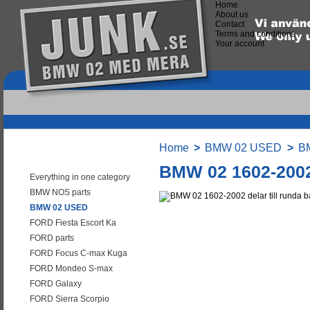
Home
About us
Contact
Terms and conditions
Your account
Home
>
BMW 02 USED
>
BM
Categories
BMW 02 1602-2002 
Everything in one category
BMW NOS parts
BMW 02 USED
FORD Fiesta Escort Ka
FORD parts
FORD Focus C-max Kuga
FORD Mondeo S-max
FORD Galaxy
FORD Sierra Scorpio