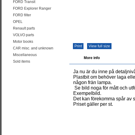
FORD Transit
FORD Explorer Ranger
FORD filter
OPEL
Renault parts
VOLVO parts
Motor books
Print
View full size
CAR misc. and unknown
Miscellaneous
More info
Sold items
Ja nu är du inne på detaljni
Plastbit om behöver laga elle
någon frän lampa.
Se bild noga för mått och ut
Exempelbild.
Det kan förekomma spår av sm
Priset gäller per st.